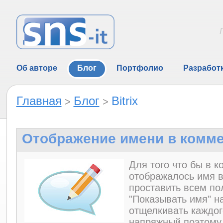
Об авторе
Блог
Портфолио
Разработ
Главная
Блог
Bitrix
>
>
Отображение имени в комме
Для того что бы в к
отображалось имя 
проставить всем по
"Показывать имя" н
отщелкивать каждог
напряжный поэтому