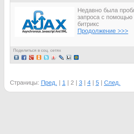
Недавно была пробл
запроса с помощью
битрикс
Продолжение >>>
Поделиться в соц. сетях
Страницы:
Пред.
|
1
|
2
|
3
|
4
|
5
|
След.