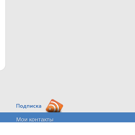
Мои контакты
n.sementsov@proficrm.ru