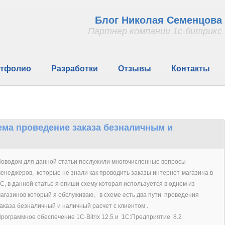
Блог Николая Семенцова
Партнер компании 1с-битрикс
тфолио
Разработки
Отзывы
Контакты
схема проведение заказа безналичным и
оводом для данной статьи послужили многочисленные вопросы
енеджеров, которые не знали как проводить заказы интернет-магазина в
С, в данной статье я опиши схему которая используется в одном из
агазинов который я обслуживаю, в схеме есть два пути проведения
аказа безналичный и наличный расчет с клиентом .
рограммное обеспечение 1
C
-
Bitrix
12.5 и 1С:Предприятие 8.2