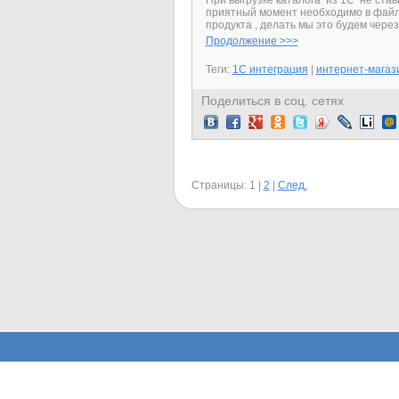
При выгрузке каталога из 1С не стави
приятный момент необходимо в файле
продукта , делать мы это будем чере
Продолжение >>>
Теги:
1C интеграция
|
интернет-магаз
Поделиться в соц. сетях
Страницы:
1
|
2
|
След.
Заметки