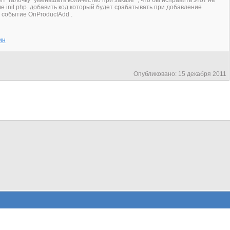
т галочку "уменьшать количество при заказе" , что бы исправить этот не
 init.php добавить код который будет срабатывать при добавление
з событие OnProductAdd .
ин
Опубликовано: 15 декабря 2011