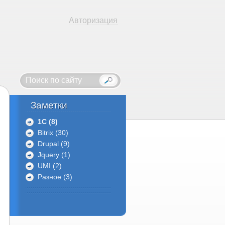
Авторизация
Заметки
1C (8)
Bitrix (30)
Drupal (9)
Jquery (1)
UMI (2)
Разное (3)