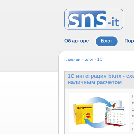
Об авторе
Блог
Пор
Главная
Блог
1C
>
>
1C интеграция bitrix - 
наличным расчетом
П
м
1
м
з
П