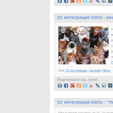
1C интеграция bitrix - 
Н
м
р
с
р
л
П
Теги:
1C интеграция
|
api bitrix
|
Bitrix
Поделиться в соц. сетях
1C интеграция bitrix - 