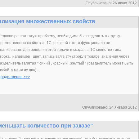
Опубликовано: 26 июня 2012
реализация множественных свойств
едавно решал такую проблему, необходимо было сделать выгрузку
ножественных свойств из 1С, но в ней такого функционала не
еализовано. Для решения этой задачи я создал в 1С свойство типа
трока, например цвет, записывал в эту строку в товаре значения через
азделитель запятая " синий , красный , желтый " (разделитель может быть
юбой, у меня их два) .
родолжение >>>
Опубликовано: 24 января 2012
"Уменьшать количество при заказе"