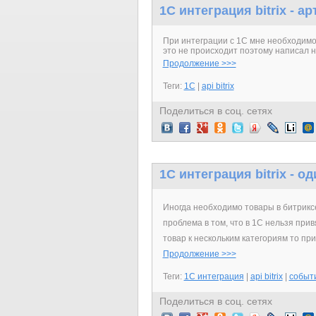
1C интеграция bitrix - 
При интеграции с 1С мне необходимо
это не происходит поэтому написал н
Продолжение >>>
Теги:
1C
|
api bitrix
Поделиться в соц. сетях
1C интеграция bitrix - о
Иногда необходимо товары в битриксе
проблема в том, что в 1С нельзя прив
товар к нескольким категориям то пр
Продолжение >>>
Теги:
1С интеграция
|
api bitrix
|
событ
Поделиться в соц. сетях