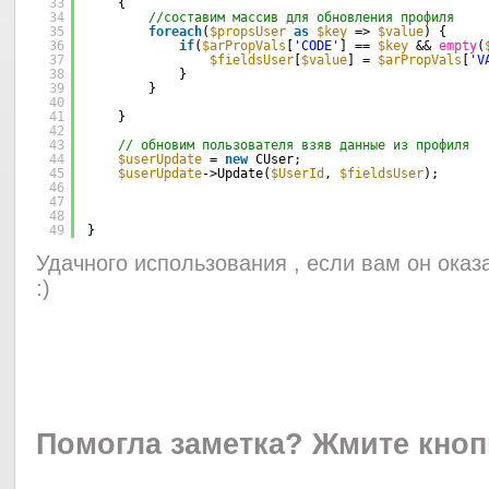
33
{
34
//составим массив для обновления профиля
35
foreach
(
$propsUser
as
$key
=> 
$value
) {
36
if
(
$arPropVals
[
'CODE'
] == 
$key
&& 
empty
(
37
$fieldsUser
[
$value
] = 
$arPropVals
[
'V
38
}    
39
}
40
41
}   
42
43
// обновим пользователя взяв данные из профиля
44
$userUpdate
= 
new
CUser;
45
$userUpdate
->Update(
$UserId
, 
$fieldsUser
);    
46
47
48
49
}
Удачного использования , если вам он оказ
:)
Помогла заметка?
Жмите кноп