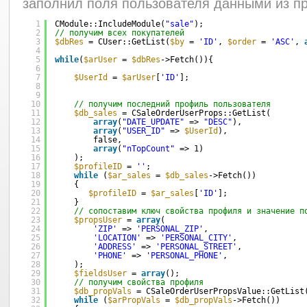
заполнил поля пользователя данными из пр
1
CModule::IncludeModule(
"sale"
);   
2
// получим всех покупателей
3
$dbRes
= CUser::GetList(
$by
= 
'ID'
, 
$order
= 
'ASC'
, 
4
5
while
(
$arUser
= 
$dbRes
->Fetch()){
6
7
$UserId
= 
$arUser
[
'ID'
];
8
9
10
// получим последний профиль пользователя
11
$db_sales
= CSaleOrderUserProps::GetList(
12
array
(
"DATE_UPDATE"
=> 
"DESC"
),
13
array
(
"USER_ID"
=> 
$UserId
),
14
false,
15
array
(
"nTopCount"
=> 1)   
16
);
17
$profileID
= 
''
;
18
while
(
$ar_sales
= 
$db_sales
->Fetch())
19
{
20
$profileID
= 
$ar_sales
[
'ID'
];   
21
}
22
// сопоставим ключ свойства профиля и значение п
23
$propsUser
= 
array
(
24
'ZIP'
=> 
'PERSONAL_ZIP'
,
25
'LOCATION'
=> 
'PERSONAL_CITY'
,
26
'ADDRESS'
=> 
'PERSONAL_STREET'
,  
27
'PHONE'
=> 
'PERSONAL_PHONE'
,         
28
);
29
$fieldsUser
= 
array
();    
30
// получим свойства профиля   
31
$db_propVals
= CSaleOrderUserPropsValue::GetList
32
while
(
$arPropVals
= 
$db_propVals
->Fetch())