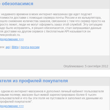
 - обезопасимся
 недавнего времени в моих интернет-магазинах где идет подсчет
тоимости доставки с помощью сервера почты России и их калькулятора,
ошло снижение количества заказов, связанное с тем что сервер просто на
росто лежит, люди не могут оформить заказ этой службой. Эту ситуацию
адо было исправлять, я решил обезопасится, стал запрашивал данные
ля доставки на другом сервисе с бесплатным API называется он
ww.postcalc.ru.
родолжение >>>
еги:
api
|
Bitrix
|
почта россии
Опубликовано: 5 сентября 2012
ателя из профилей покупателя
 одном из интернет-магазинов я дополнил личный кабинет пользователя
овыми полями, магазин был живой зарегистрировано более 6 тысяч
ользователей и что бы эти поля не пустовали я заполнил их данными из
профилей покупателя".
родолжение >>>