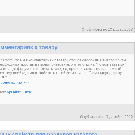
Опубликовано: 13 марта 2013
мментариях к товару
ля того что бы в комментариях к товару отображалось имя вместо почты
еобходимо проставить всем пользователям галочку на "Показывать имя"
а вкладке форум, отщелкивать каждого, процесс довольно напряжный
оэтому необходимо отработать такой скрипт через "командную строку
HP"
родолжение >>>
еги:
api bitrix
|
Bitrix
Опубликовано: 7 декабря 2012
ких свойств для разделов каталога