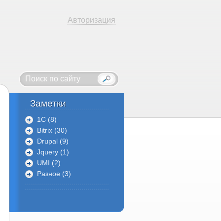
Авторизация
Заметки
1C (8)
Bitrix (30)
Drupal (9)
Jquery (1)
UMI (2)
Разное (3)