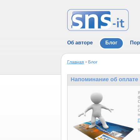
Об авторе
Блог
Пор
Главная
Блог
>
Напоминание об оплате 
Я
ф
C
с
O
н
П
Т