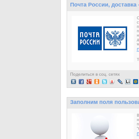
Почта России, доставка
С
с
п
п
н
д
w
П
Т
Поделиться в соц. сетях
Заполним поля пользов
В
н
п
"
П