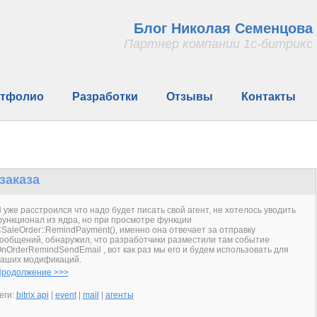
Блог Николая Семенцова
Партнер компании 1с-битрикс
тфолио
Разработки
Отзывы
Контакты
заказа
 уже расстроился что надо будет писать свой агент, не хотелось уводить
ункционал из ядра, но при просмотре функции
SaleOrder::RemindPayment(), именно она отвечает за отправку
ообщений, обнаружил, что разработчики разместили там событие
nOrderRemindSendEmail , вот как раз мы его и будем использовать для
аших модификаций.
родолжение >>>
еги:
bitrix api
|
event
|
mail
|
агенты