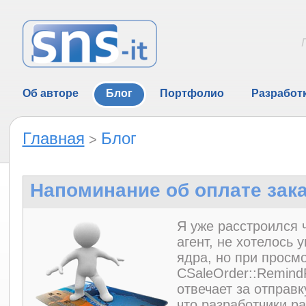
Об авторе
Блог
Портфолио
Разработ
Главная
Блог
>
Напоминание об оплате зак
Я уже расстроился ч
агент, не хотелось 
ядра, но при просм
CSaleOrder::Remind
отвечает за отправ
что разработчики р