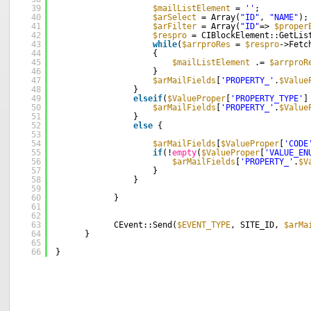
39
$mailListElement
= 
''
;
40
$arSelect
= Array(
"ID"
, 
"NAME"
);
41
$arFilter
= Array(
"ID"
=> 
$proper
42
$respro
= CIBlockElement::GetLis
43
while
(
$arrproRes
= 
$respro
->Fetc
44
{
45
$mailListElement
.= 
$arrproR
46
} 
47
$arMailFields
[
'PROPERTY_'
.
$Value
48
}
49
elseif
(
$ValueProper
[
'PROPERTY_TYPE'
]
50
$arMailFields
[
'PROPERTY_'
.
$Value
51
}
52
else
{
53
54
$arMailFields
[
$ValueProper
[
'CODE
55
if
(!
empty
(
$ValueProper
[
'VALUE_EN
56
$arMailFields
[
'PROPERTY_'
.
$V
57
}                    
58
}                            
59
60
}
61
62
63
CEvent::Send(
$EVENT_TYPE
, SITE_ID, 
$arMa
64
}      
65
66
}