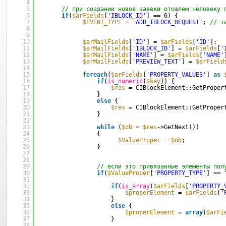
4
5
// при создании новоя заявки отошлем человеку 
6
if
(
$arFields
[
'IBLOCK_ID'
] == 6) { 
7
$EVENT_TYPE
= 
'ADD_IBLOCK_REQUEST'
; 
// т
8
9
10
$arMailFields
[
'ID'
] = 
$arFields
[
'ID'
];  
11
$arMailFields
[
'IBLOCK_ID'
] = 
$arFields
[
'
12
$arMailFields
[
'NAME'
] = 
$arFields
[
'NAME'
13
$arMailFields
[
'PREVIEW_TEXT'
] = 
$arField
14
15
foreach
(
$arFields
[
'PROPERTY_VALUES'
] 
as
16
if
(
is_numeric
(
$key
)) {
17
$res
= CIBlockElement::GetProper
18
} 
19
else
{
20
$res
= CIBlockElement::GetProper
21
}
22
23
while
(
$ob
= 
$res
->GetNext())
24
{                        
25
$ValueProper
= 
$ob
;  
26
}   
27
28
29
// если это привязанные элементы пол
30
if
(
$ValueProper
[
'PROPERTY_TYPE'
] == 
31
32
if
(
is_array
(
$arFields
[
'PROPERTY_
33
$properElement
= 
$arFields
[
'
34
}
35
else
{
36
$properElement
= 
array
(
$arFi
37
}
38