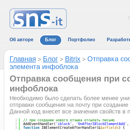
Об авторе
Блог
Портфолио
Разработ
Главная
Блог
Bitrix
Отправка со
>
>
>
элемента инфоблока
Отправка сообщения при с
инфоблока
Необходимо было сделать более менее уни
отправки сообщения на почту при создание
Данной код внесет все значения свойств в 
1
// при создании нового отзыва отсылать письмо  
2
AddEventHandler(
'iblock'
, 
'OnAfterIBlockElementAdd'
,
3
function
IBElementCreateAfterHandler(&
$arFields
) {