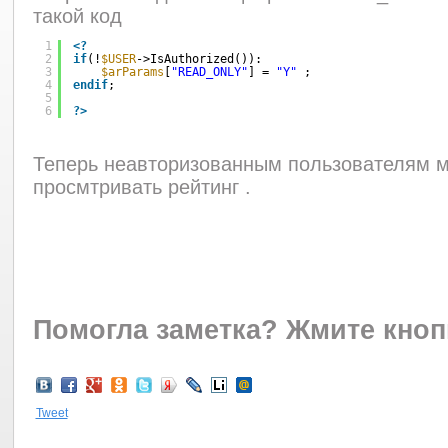
такой код
1
<?
2
if
(!
$USER
->IsAuthorized()):
3
$arParams
[
"READ_ONLY"
] = 
"Y"
;
4
endif
;
5
6
?>
Теперь неавторизованным пользователям м
просмтривать рейтинг .
Помогла заметка?
Жмите кноп
Tweet