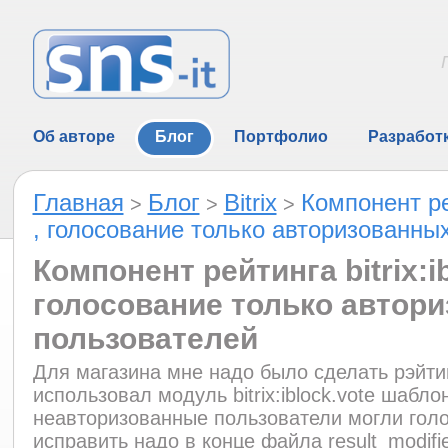
Об авторе
Блог
Портфолио
Разработ
Главная
Блог
Bitrix
Компонент рей
>
>
>
, голосование только авторизованны
Компонент рейтинга bitrix:ib
голосование только автор
пользователей
Для магазина мне надо было сделать рэйтин
использовал модуль bitrix:iblock.vote шаблон
неавторизованные пользователи могли голо
исправить надо в конце файла result_modifi