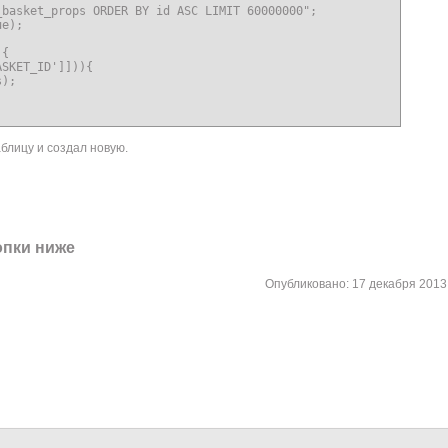
basket_props ORDER BY id ASC LIMIT 60000000";

e);

{

SKET_ID']])){

);   

блицу и создал новую.
опки ниже
Опубликовано: 17 декабря 2013