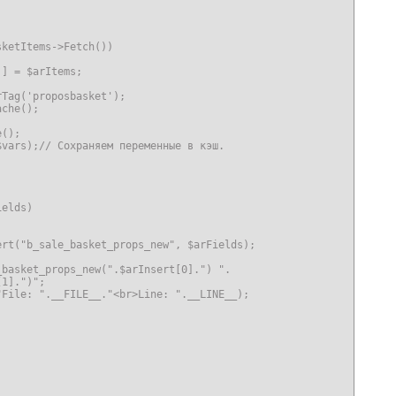
ketItems->Fetch())

] = $arItems;    

Tag('proposbasket');

che();           

();       

vars);// Сохраняем переменные в кэш.   

   

elds)

rt("b_sale_basket_props_new", $arFields);

basket_props_new(".$arInsert[0].") ".

1].")";

File: ".__FILE__."<br>Line: ".__LINE__);       


