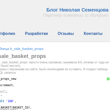
Блог Николая Семенцова
Партнер компании 1с-битрикс
тфолио
Разработки
Отзывы
Контакты
блица b_sale_basket_props
ale_basket_props
_sale_basket_props просто очень огромная, занимала 4гб, почему от туда не
 было чистить.
язаны с корзинами на сайте, было необходимо их оставить. Я создал таблицу
QL запроса
_props_new
?
ncrement,
,
null
,
l
,
,
ult
'100'
,
_BASKET(BASKET_ID),