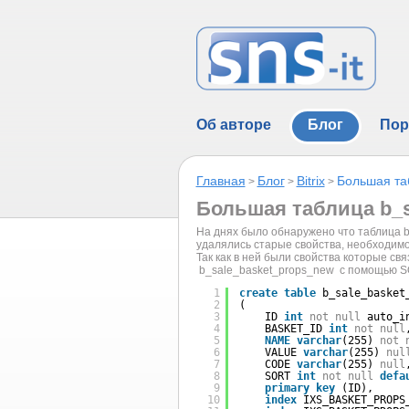
Об авторе
Блог
Пор
Главная
Блог
Bitrix
Большая та
>
>
>
Большая таблица b_s
На днях было обнаружено что таблица b
удалялись старые свойства, необходимо
Так как в ней были свойства которые св
b_sale_basket_props_new с помощью S
1
create
table
b_sale_basket
2
(
3
ID 
int
not
null
auto_i
4
BASKET_ID 
int
not
null
5
NAME
varchar
(255) 
not
6
VALUE 
varchar
(255) 
nul
7
CODE 
varchar
(255) 
null
8
SORT 
int
not
null
defa
9
primary
key
(ID),
10
index
IXS_BASKET_PROPS