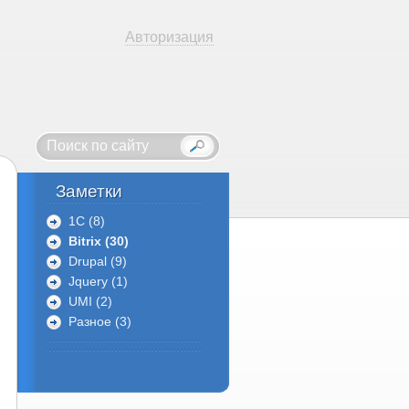
Авторизация
Заметки
1C (8)
Bitrix (30)
Drupal (9)
Jquery (1)
UMI (2)
Разное (3)