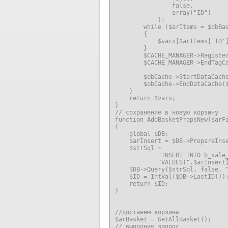
                false,

                array("ID")

            );

        while ($arItems = $dbBas
        {

            $vars[$arItems['ID']
        }

        $CACHE_MANAGER->Register
        $CACHE_MANAGER->EndTagCa
        $obCache->StartDataCache
        $obCache->EndDataCache($
    }

    return $vars;      

}

// сохранение в новую корзину   
function AddBasketPropsNew($arFi
{

    global $DB;

    $arInsert = $DB->PrepareInse
    $strSql =

            "INSERT INTO b_sale_
            "VALUES(".$arInsert[
    $DB->Query($strSql, false, "
    $ID = IntVal($DB->LastID());
    return $ID;

}    

//достанем корзины     

$arBasket = GetAllBasket();

// выполним запрос             
