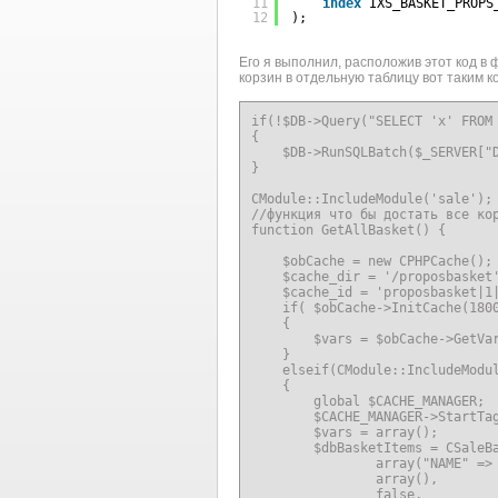
11
index
IXS_BASKET_PROPS
12
);
Его я выполнил, расположив этот код в 
корзин в отдельную таблицу вот таким к
if(!$DB->Query("SELECT 'x' FROM 
{

    $DB->RunSQLBatch($_SERVER["D
}  

CModule::IncludeModule('sale'); 
//функция что бы достать все кор
function GetAllBasket() {

    $obCache = new CPHPCache();

    $cache_dir = '/proposbasket'
    $cache_id = 'proposbasket|1|
    if( $obCache->InitCache(1800
    {

        $vars = $obCache->GetVar
    }

    elseif(CModule::IncludeModul
    {     

        global $CACHE_MANAGER;

        $CACHE_MANAGER->StartTag
        $vars = array();

        $dbBasketItems = CSaleBa
                array("NAME" => 
                array(),

                false,
