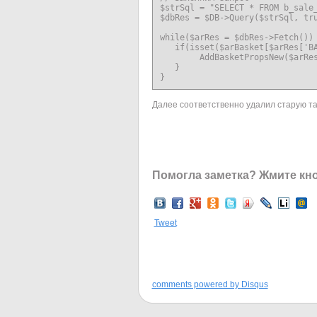
$strSql = "SELECT * FROM b_sale_
$dbRes = $DB->Query($strSql, tru
while($arRes = $dbRes->Fetch()) 
   if(isset($arBasket[$arRes['BA
        AddBasketPropsNew($arRes
   }     

} 
Далее соответственно удалил старую та
Помогла заметка?
Жмите кн
Tweet
comments powered by
Disqus