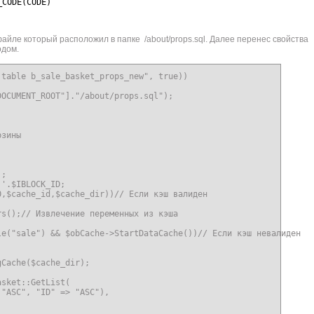
_CODE(CODE)
файле который расположил в папке /about/props.sql. Далее перенес свойства
одом.
table b_sale_basket_props_new", true))

OCUMENT_ROOT"]."/about/props.sql");



зины

;

'.$IBLOCK_ID;  

,$cache_id,$cache_dir))// Если кэш валиден

s();// Извлечение переменных из кэша   

e("sale") && $obCache->StartDataCache())// Если кэш невалиден

Cache($cache_dir);             

sket::GetList(

"ASC", "ID" => "ASC"),
