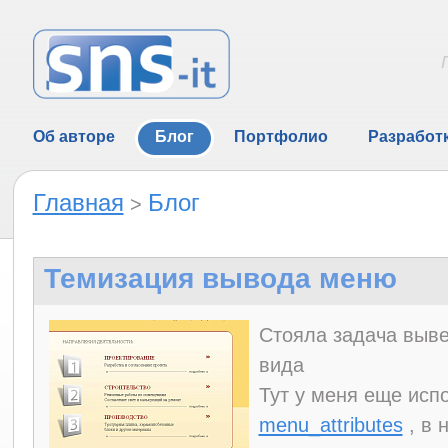
Об авторе
Блог
Портфолио
Разработ
Главная
Блог
>
Темизация вывода меню
Стояла задача выве
вида
Тут у меня еще исп
menu_attributes
, в 