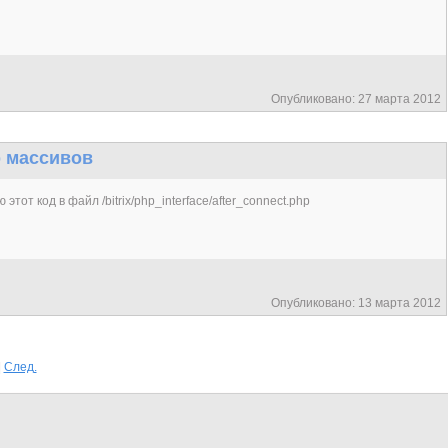
Опубликовано: 27 марта 2012
р массивов
этот код в файл /bitrix/php_interface/after_connect.php
Опубликовано: 13 марта 2012
|
След.