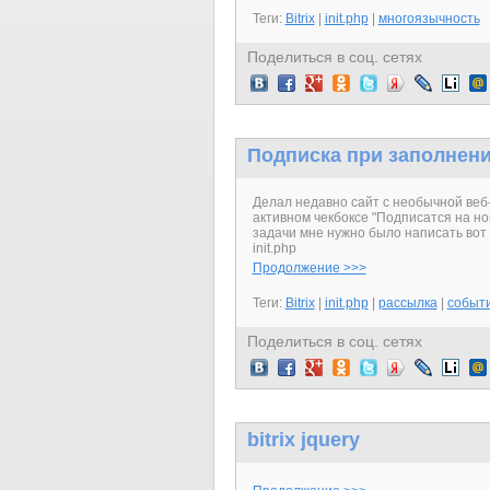
Теги:
Bitrix
|
init.php
|
многоязычность
Поделиться в соц. сетях
Подписка при заполнен
Делал недавно сайт с необычной веб
активном чекбоксе "Подписатся на но
задачи мне нужно было написать вот
init.php
Продолжение >>>
Теги:
Bitrix
|
init.php
|
рассылка
|
событ
Поделиться в соц. сетях
bitrix jquery