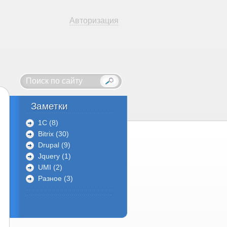
Авторизация
Заметки
1C (8)
Bitrix (30)
Drupal (9)
Jquery (1)
UMI (2)
Разное (3)